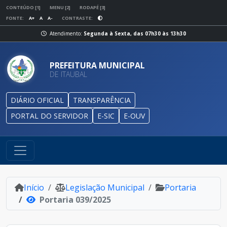
CONTEÚDO [1]
MENU [2]
RODAPÉ [3]
FONTE:
A+
A
A-
CONTRASTE:
Atendimento:
Segunda à Sexta, das 07h30 às 13h30
PREFEITURA MUNICIPAL
DE ITAUBAL
DIÁRIO OFICIAL
TRANSPARÊNCIA
PORTAL DO SERVIDOR
E-SIC
E-OUV
Início
Legislação Municipal
Portaria
Portaria 039/2025