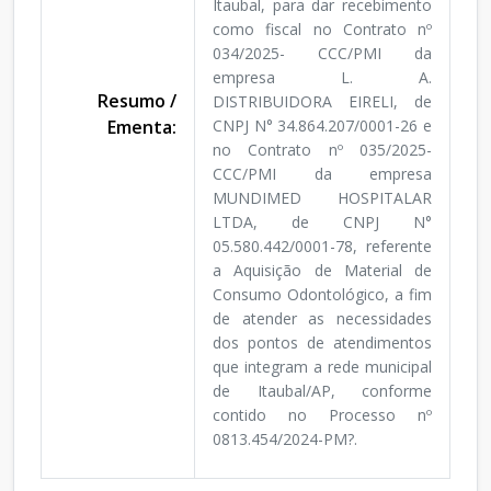
Itaubal, para dar recebimento
como fiscal no Contrato nº
034/2025- CCC/PMI da
empresa L. A.
Resumo /
DISTRIBUIDORA EIRELI, de
Ementa:
CNPJ N° 34.864.207/0001-26 e
no Contrato nº 035/2025-
CCC/PMI da empresa
MUNDIMED HOSPITALAR
LTDA, de CNPJ N°
05.580.442/0001-78, referente
a Aquisição de Material de
Consumo Odontológico, a fim
de atender as necessidades
dos pontos de atendimentos
que integram a rede municipal
de Itaubal/AP, conforme
contido no Processo nº
0813.454/2024-PM?.