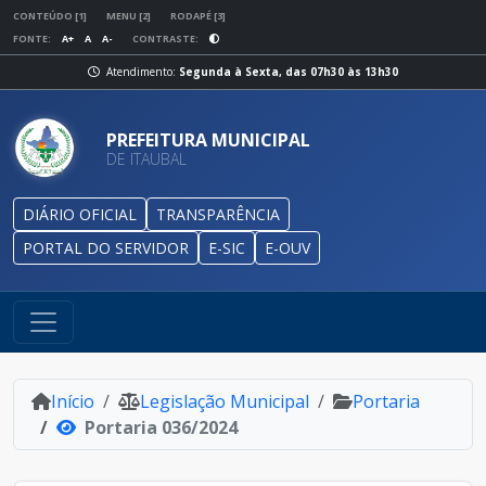
CONTEÚDO [1]
MENU [2]
RODAPÉ [3]
FONTE:
A+
A
A-
CONTRASTE:
Atendimento:
Segunda à Sexta, das 07h30 às 13h30
PREFEITURA MUNICIPAL
DE ITAUBAL
DIÁRIO OFICIAL
TRANSPARÊNCIA
PORTAL DO SERVIDOR
E-SIC
E-OUV
Início
Legislação Municipal
Portaria
Portaria 036/2024