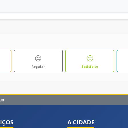
😐
🙂
Regular
Satisfeito
30
IÇOS
A CIDADE