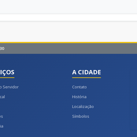
30
IÇOS
A CIDADE
o Servidor
Contato
cal
História
Localização
es
Símbolos
ia