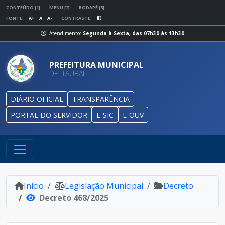
CONTEÚDO [1]
MENU [2]
RODAPÉ [3]
FONTE:
A+
A
A-
CONTRASTE:
Atendimento:
Segunda à Sexta, das 07h30 às 13h30
PREFEITURA MUNICIPAL
DE ITAUBAL
DIÁRIO OFICIAL
TRANSPARÊNCIA
PORTAL DO SERVIDOR
E-SIC
E-OUV
Início
Legislação Municipal
Decreto
Decreto 468/2025