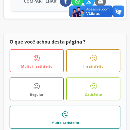
COMPARTILHAR:
O que você achou desta página ?
😡
🙁
Muito insatisfeito
Insatisfeito
😐
🙂
Regular
Satisfeito
😘
Muito satisfeito