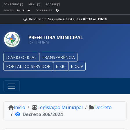
CONTEÚDO [1]
MENU [2]
RODAPÉ [3]
FONTE:
A+
A
A-
CONTRASTE:
Atendimento:
Segunda à Sexta, das 07h30 às 13h30
PREFEITURA MUNICIPAL
DE ITAUBAL
DIÁRIO OFICIAL
TRANSPARÊNCIA
PORTAL DO SERVIDOR
E-SIC
E-OUV
Início
Legislação Municipal
Decreto
Decreto 306/2024