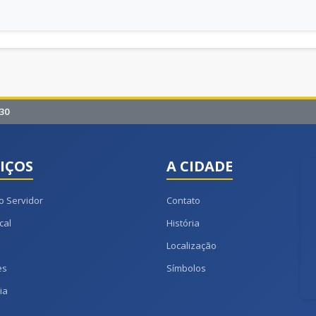
30
IÇOS
A CIDADE
o Servidor
Contato
cal
História
Localização
es
Símbolos
ia