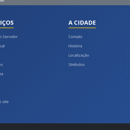
30
IÇOS
A CIDADE
o Servidor
Contato
cal
História
Localização
es
Símbolos
ia
 site