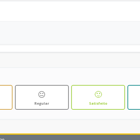
😐
🙂
Regular
Satisfeito