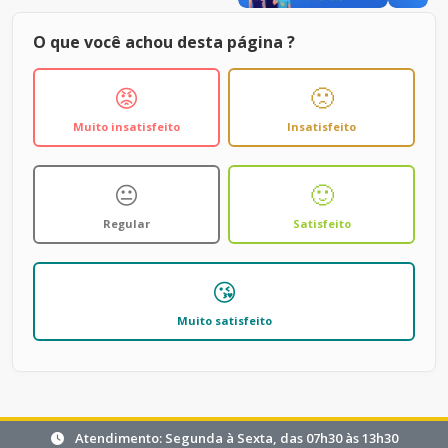
O que você achou desta página ?
😡
🙁
Muito insatisfeito
Insatisfeito
😐
🙂
Regular
Satisfeito
😘
Muito satisfeito
Atendimento: Segunda à Sexta, das 07h30 às 13h30