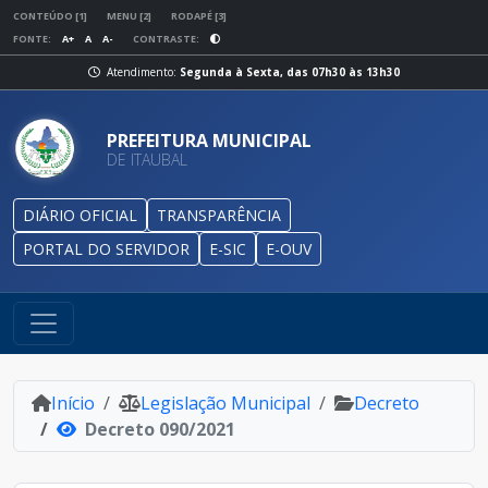
CONTEÚDO [1]
MENU [2]
RODAPÉ [3]
FONTE:
A+
A
A-
CONTRASTE:
Atendimento:
Segunda à Sexta, das 07h30 às 13h30
PREFEITURA MUNICIPAL
DE ITAUBAL
DIÁRIO OFICIAL
TRANSPARÊNCIA
PORTAL DO SERVIDOR
E-SIC
E-OUV
Início
Legislação Municipal
Decreto
Decreto 090/2021