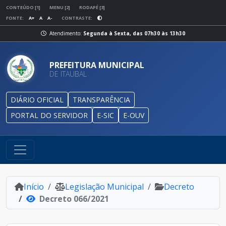
CONTEÚDO [1]
MENU [2]
RODAPÉ [3]
FONTE:
A+
A
A-
CONTRASTE:
Atendimento:
Segunda à Sexta, das 07h30 às 13h30
PREFEITURA MUNICIPAL
DE ITAUBAL
DIÁRIO OFICIAL
TRANSPARÊNCIA
PORTAL DO SERVIDOR
E-SIC
E-OUV
Início
Legislação Municipal
Decreto
Decreto 066/2021