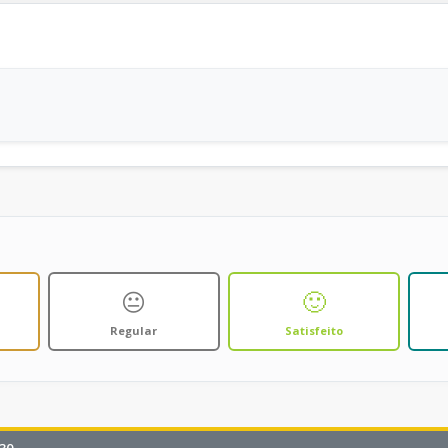
😐
🙂
Regular
Satisfeito