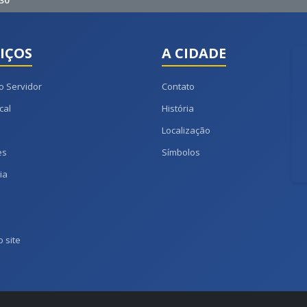
30
IÇOS
A CIDADE
o Servidor
Contato
cal
História
Localização
es
Símbolos
ia
 site