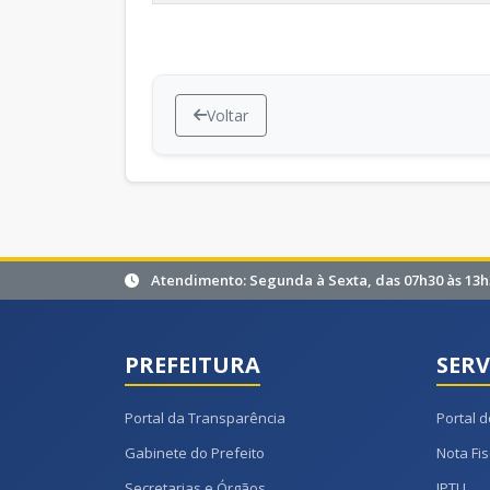
Voltar
Atendimento: Segunda à Sexta, das 07h30 às 13h
PREFEITURA
SERV
Portal da Transparência
Portal d
Gabinete do Prefeito
Nota Fis
Secretarias e Órgãos
IPTU