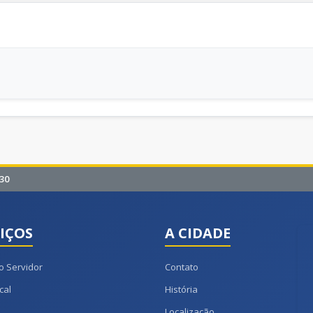
30
IÇOS
A CIDADE
o Servidor
Contato
cal
História
Localização